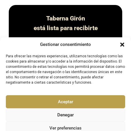
Taberna Girón
está lista para recibirte
Gestionar consentimiento
En nuestros platos nos gusta combinar la cocina tradicional y
de mercado con un toque de creatividad que nos permite
Para ofrecer las mejores experiencias, utilizamos tecnologías como las
ofrecer sabores nuevos y texturas innovadoras.
cookies para almacenar y/o acceder a la información del dispositivo. El
consentimiento de estas tecnologías nos permitirá procesar datos como
Ven a conocernos, disfruta de nuestro servicio, de nuestras
el comportamiento de navegación o las identificaciones únicas en este
vistas frente al mar y de un ambiente tranquilo y agradable.
sitio. No consentir o retirar el consentimiento, puede afectar
negativamente a ciertas características y funciones.
¡Te esperamos!
Santi y Maribel
Aceptar
Saber más
Denegar
Ver preferencias