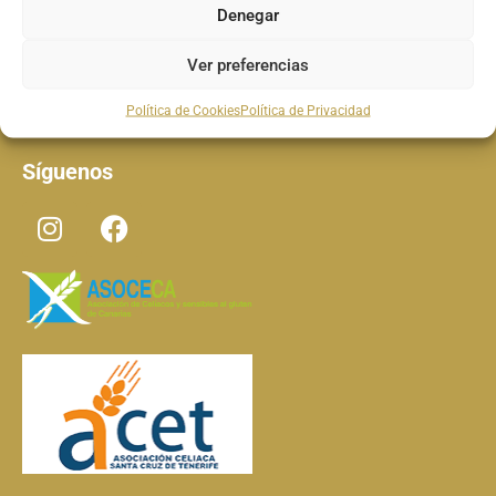
Denegar
Ver preferencias
Cocina contemporánea
Política de Cookies
Política de Privacidad
Síguenos