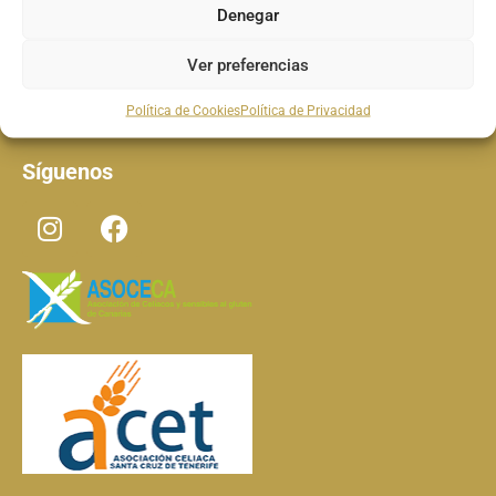
Denegar
Ver preferencias
Cocina contemporánea
Política de Cookies
Política de Privacidad
Síguenos